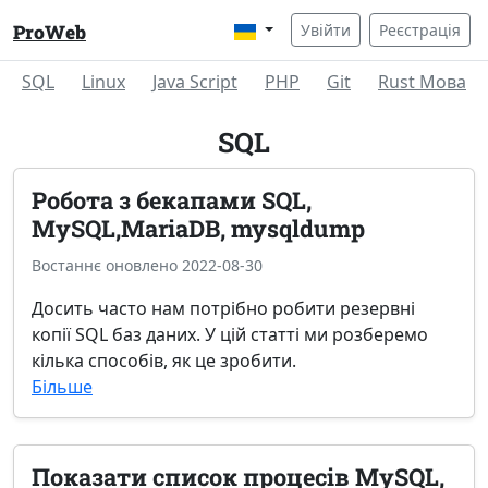
ProWeb
Увійти
Реєстрація
SQL
Linux
Java Script
PHP
Git
Rust Мова
SQL
Робота з бекапами SQL,
MySQL,MariaDB, mysqldump
Востаннє оновлено 2022-08-30
Досить часто нам потрібно робити резервні
копії SQL баз даних. У цій статті ми розберемо
кілька способів, як це зробити.
Більше
Показати список процесів MySQL,